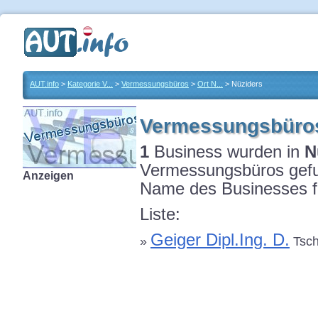
AUT.info
>
Kategorie V...
>
Vermessungsbüros
>
Ort N...
> Nüziders
Vermessungsbüros
1
Business wurden in
N
Vermessungsbüros gefun
Anzeigen
Name des Businesses fü
Liste:
Geiger Dipl.Ing. D.
»
Tsch