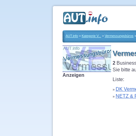
AUT.info
>
Kategorie V...
>
Vermessungsbüros
Vermes
2
Business
Sie bitte 
Anzeigen
Liste:
DK Verm
»
NETZ & 
»