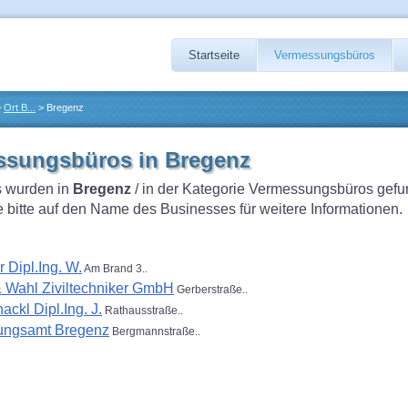
Startseite
Vermessungsbüros
>
Ort B...
> Bregenz
ssungsbüros in Bregenz
 wurden in
Bregenz
/ in der Kategorie Vermessungsbüros gefu
e bitte auf den Name des Businesses für weitere Informationen.
r Dipl.Ing. W.
Am Brand 3..
& Wahl Ziviltechniker GmbH
Gerberstraße..
ckl Dipl.Ing. J.
Rathausstraße..
ungsamt Bregenz
Bergmannstraße..