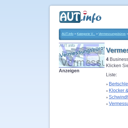
AUT.info
>
Kategorie V...
>
Vermessungsbüros
Verme
4
Business
Klicken Si
Anzeigen
Liste:
Bertschle
»
Klocker 
»
Schwindha
»
Vermess
»